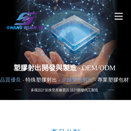
塑膠射出開發與製造
‧ OEM/ODM
品質優良
‧ 特殊塑膠射出 ‧
卓越雙色射出
‧ 專業塑膠包材
多樣設計並接受原廠委託 設計開發代工製造