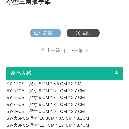
小型三角扳手架
詢價
返回
上一筆
下一筆
產品規格
SY-4PCS 尺寸 8 CM * 5.5 CM * 3 CM
SY-5PCS 尺寸 9 CM * 6 CM * 2.7 CM
SY-6PCS 尺寸 9 CM * 7 CM * 2.7 CM
SY-7PCS 尺寸 9 CM * 8 CM * 2.7 CM
SY-8PCS 尺寸 9 CM * 9 CM * 2.7 CM
SY-大6PCS 尺寸 10.8CM * 9.5 CM * 3.2CM
SY-大9PCS 尺寸 11 CM * 13 CM * 3.7CM